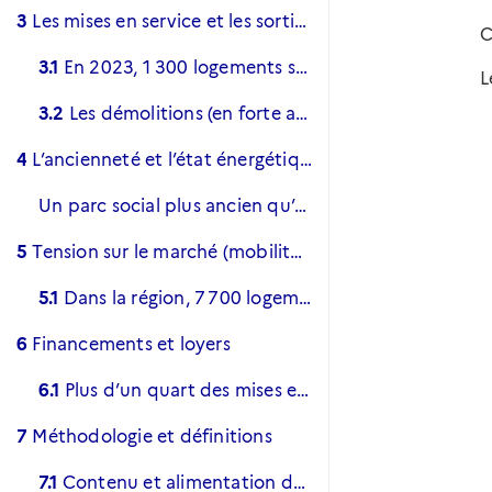
3
Les mises en service et les sorties
C
3.1
En 2023, 1 300 logements sociaux ont été mis en service
L
3.2
Les démolitions (en forte augmentation) dépassent nettement les mises en service
4
L’ancienneté et l’état énergétique du parc social
Un parc social plus ancien qu’au niveau national
5
Tension sur le marché (mobilité et vacance)
5.1
Dans la région, 7 700 logements sont vacants, dont 5 200 depuis plus de trois mois.
6
Financements et loyers
6.1
Plus d’un quart des mises en service sont à destination des plus précaires
7
Méthodologie et définitions
7.1
Contenu et alimentation du répertoire