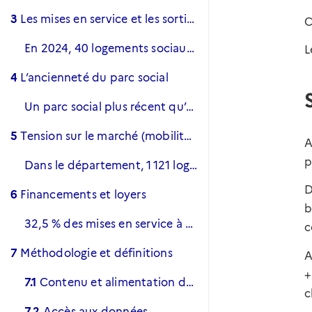
3
Les mises en service et les sorties
C
En 2024, 40 logements sociaux ont été mis en service
L
4
L’ancienneté du parc social
Un parc social plus récent qu’au niveau national
5
Tension sur le marché (mobilité et vacance)
A
p
Dans le département, 1 121 logements sont vacants et 685 le sont depuis plus de trois mois.
D
6
Financements et loyers
b
32,5 % des mises en service à destination des plus précaires
c
7
Méthodologie et définitions
A
+
7.1
Contenu et alimentation du répertoire
c
7.2
Accès aux données