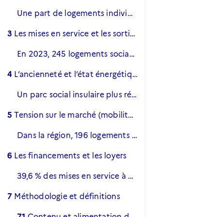
Une part de logements individuels moindre qu’au niveau national
3
Les mises en service et les sorties
En 2023, 245 logements sociaux ont été mis en service
4
L’ancienneté et l’état énergétique du parc social
Un parc social insulaire plus récent qu’au niveau national
5
Tension sur le marché (mobilité et vacance)
Dans la région, 196 logements sont vacants et 70 le sont depuis plus de trois mois.
6
Les financements et les loyers
39,6 % des mises en service à destination des plus précaires
7
Méthodologie et définitions
7.1
Contenu et alimentation du répertoire