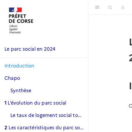
Le parc social en 2024
Introduction
Chapo
Synthèse
1
L’évolution du parc social
C
Le taux de logement social toujours le plus bas de métropole, mais une progression un peu plus soutenue qu’au niveau national
2
Les caractéristiques du parc social